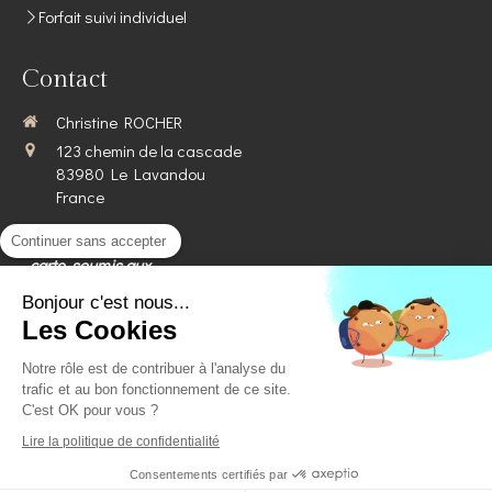
Forfait suivi individuel
Contact
Christine ROCHER
123 chemin de la cascade
83980
Le Lavandou
France
Images, textes,
Continuer sans accepter
carte, soumis aux
droits d'auteur.
Bonjour c'est nous...
Les Cookies
Plan du site
Notre rôle est de contribuer à l'analyse du
Mentions légales
trafic et au bon fonctionnement de ce site.
©2019 Christine ROCHER - Magnétiseuse Holistique le
C'est OK pour vous ?
LAVANDOU (83980)
Lire la politique de confidentialité
Création et référencement du site par Simplébo
Consentements certifiés par