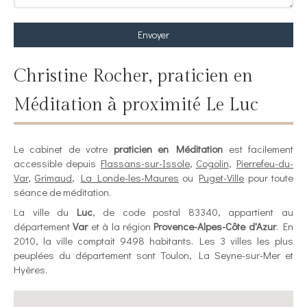
Envoyer
Christine Rocher, praticien en
Méditation à proximité Le Luc
Le cabinet de votre
praticien en Méditation
est facilement
accessible depuis
Flassans-sur-Issole
,
Cogolin
,
Pierrefeu-du-
Var
,
Grimaud
,
La Londe-les-Maures
ou
Puget-Ville
pour toute
séance de méditation.
La ville du
Luc
, de code postal 83340, appartient au
département
Var
et à la région
Provence-Alpes-Côte d'Azur
. En
2010, la ville comptait 9498 habitants. Les 3 villes les plus
peuplées du département sont Toulon, La Seyne-sur-Mer et
Hyères.