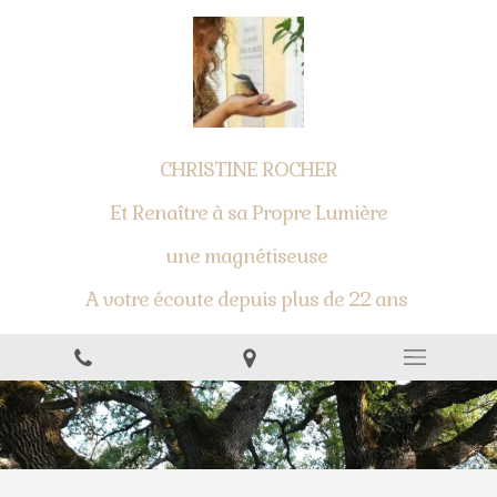
CHRISTINE ROCHER
Et Renaître à sa Propre Lumière
une magnétiseuse
A votre écoute depuis plus de 22 ans