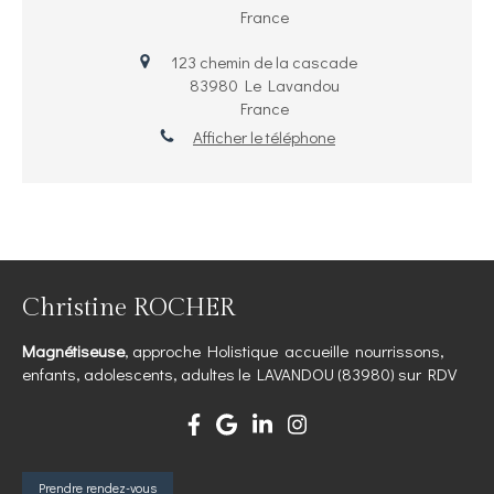
France
123 chemin de la cascade
83980
Le Lavandou
France
Afficher le téléphone
Christine ROCHER
Magnétiseuse
, approche Holistique accueille nourrissons,
enfants, adolescents, adultes le LAVANDOU (83980) sur RDV
Prendre rendez-vous