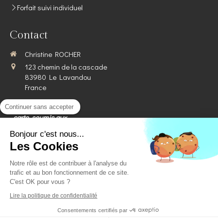
Forfait suivi individuel
Contact
Christine ROCHER
123 chemin de la cascade
83980
Le Lavandou
France
Images, textes,
Continuer sans accepter
carte, soumis aux
droits d'auteur.
Bonjour c'est nous...
Les Cookies
Plan du site
Notre rôle est de contribuer à l'analyse du
Mentions légales
trafic et au bon fonctionnement de ce site.
©2019 Christine ROCHER - Magnétiseuse Holistique le
C'est OK pour vous ?
LAVANDOU (83980)
Lire la politique de confidentialité
Création et référencement du site par Simplébo
Consentements certifiés par