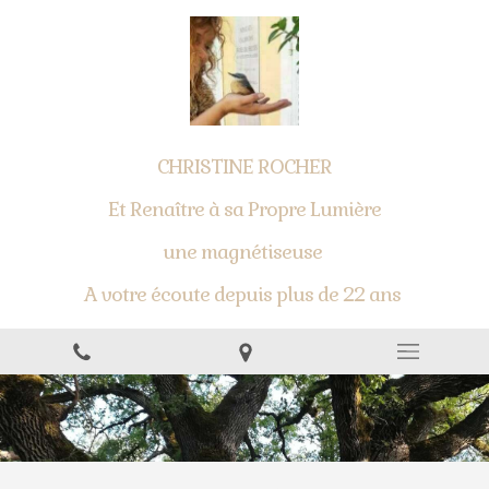
CHRISTINE ROCHER
Et Renaître à sa Propre Lumière
une magnétiseuse
A votre écoute depuis plus de 22 ans