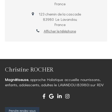
France
123 chemin de la cascade
83980
Le Lavandou
France
Afficher le téléphone
Christine ROCHER
Magnétiseuse
, approche Holistique accueille nourrissons,
enfants, adolescents, adultes le LAVANDOU (83980) sur RDV
Prendre rendez-vous