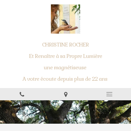
CHRISTINE ROCHER
Et Renaître à sa Propre Lumière
une magnétiseuse
A votre écoute depuis plus de 22 ans