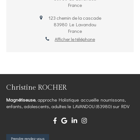
France
123 chemin de la cascade
83980
Le Lavandou
France
Afficher le téléphone
Christine ROCHER
Magnétiseuse
, approche Holistique accueille nourrissons,
enfants, adolescents, adultes le LAVANDOU (83980) sur RDV
Prendre rendez-vous