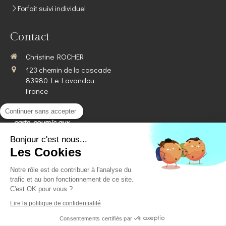
Forfait suivi individuel
Contact
Christine ROCHER
123 chemin de la cascade
83980
Le Lavandou
France
Images, textes,
Continuer sans accepter
carte, soumis aux
droits d'auteur.
Bonjour c'est nous...
Les Cookies
Plan du site
Notre rôle est de contribuer à l'analyse du
Mentions légales
trafic et au bon fonctionnement de ce site.
©2019 Christine ROCHER - Magnétiseuse Holistique le
C'est OK pour vous ?
LAVANDOU (83980)
Lire la politique de confidentialité
Création et référencement du site par Simplébo
Consentements certifiés par